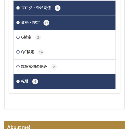
ブログ・SNS関係
4
資格・検定
18
G検定
2
QC検定
14
試験勉強の悩み
2
転職
4
About me!