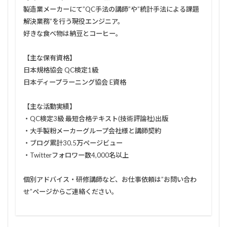
製造業メーカーにて”QC手法の講師”や”統計手法による課題
解決業務”を行う現役エンジニア。
好きな食べ物は納豆とコーヒー。
【主な保有資格】
日本規格協会 QC検定1級
日本ディープラーニング協会 E資格
【主な活動実績】
・QC検定3級 最短合格テキスト(技術評論社)出版
・大手製粉メーカーグループ会社様と講師契約
・ブログ累計30.5万ページビュー
・Twitterフォロワー数4,000名以上
個別アドバイス・研修講師など、お仕事依頼は”お問い合わ
せ”ページからご連絡ください。