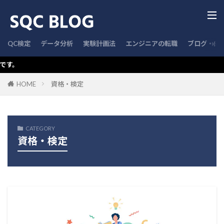
QC検定
データ分析
実験計画法
エンジニアの転職
ブログ・SN
サイト名の
HOME
資格・検定
CATEGORY
資格・検定