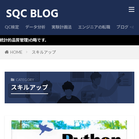
QC検定
データ分析
実験計画法
エンジニアの転職
ブログ・SN
管理)の略です。
HOME
スキルアップ
CATEGORY
スキルアップ